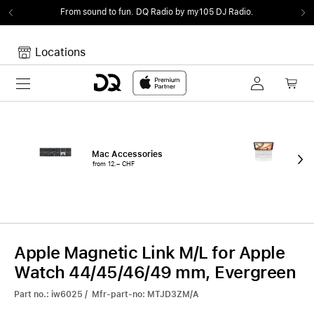
From sound to fun.
DQ Radio by my105 DJ Radio.
Locations
Toggle navigation
Your cart
Your Cart is empty.
Mac Accessories
iPa
from 12.– CHF
fro
Apple Magnetic Link M/L for Apple
Watch 44/45/46/49 mm, Evergreen
Part no.: iw6025 / Mfr-part-no: MTJD3ZM/A