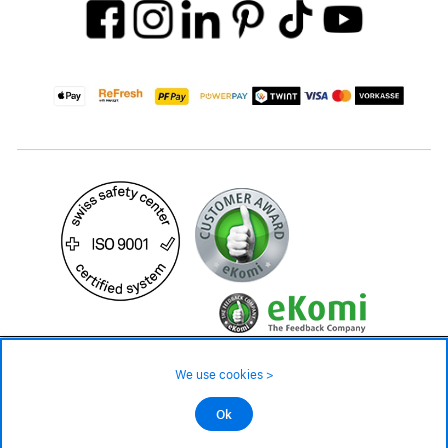
99.– CHF
Availability ❯
We use cookies >
Low stock level – order now
©2026 All rights reserved.
Ok
Add to cart