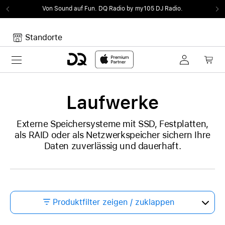
Von Sound auf Fun.
DQ Radio by my105 DJ Radio.
Standorte
Toggle navigation
Dein Warenkorb
Noch keine Artikel im Warenkorb.
Laufwerke
Externe Speichersysteme mit SSD, Festplatten,
als RAID oder als Netzwerkspeicher sichern Ihre
Daten zuverlässig und dauerhaft.
Produktfilter zeigen / zuklappen