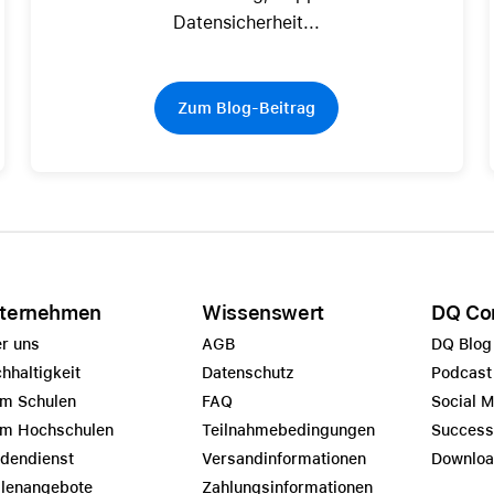
Datensicherheit...
Zum Blog-Beitrag
ternehmen
Wissenswert
DQ Co
r uns
AGB
DQ Blog
hhaltigkeit
Datenschutz
Podcast
m Schulen
FAQ
Social 
m Hochschulen
Teilnahmebedingungen
Success
dendienst
Versandinformationen
Downlo
llenangebote
Zahlungsinformationen