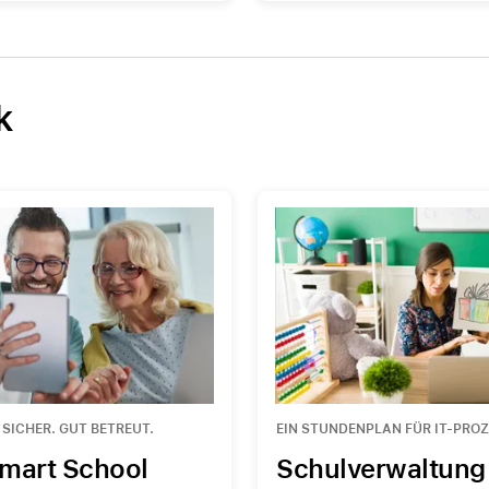
AppleCare+ für HomePod
irPods vergleichen
Care+ für AirPods
k
 SICHER. GUT BETREUT.
EIN STUNDENPLAN FÜR IT-PRO
mart School
Schulverwaltung