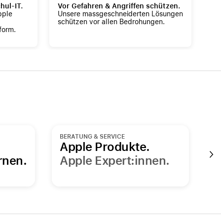
hul-IT.
Vor Gefahren & Angriffen schützen.
In
pple
Unsere massgeschneiderten Lösungen
Te
schützen vor allen Bedrohungen.
Fl
form.
Bu
BERATUNG & SERVICE
R
Apple Produkte.
F
rnen.
Apple Expert:innen.
z
O