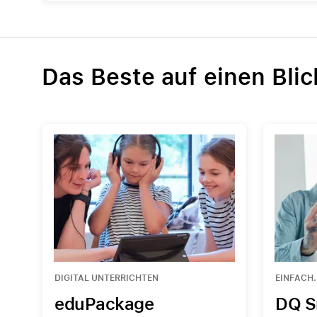
AppleCare+ für Apple Watch
Alle A
Apple
Das Beste auf einen Blic
DIGITAL UNTERRICHTEN
EINFACH.
eduPackage
DQ S