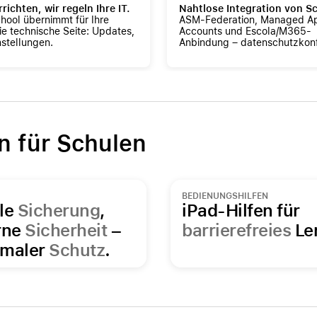
rrichten, wir regeln Ihre IT.
Nahtlose Integration von Sc
hool übernimmt für Ihre
ASM-Federation, Managed A
ie technische Seite: Updates,
Accounts und Escola/M365-
nstellungen.
Anbindung – datenschutzkon
 für Schulen
BEDIENUNGSHILFEN
le
Sicherung
,
iPad-Hilfen für
rne
Sicherheit
–
barrierefreies
Le
imaler
Schutz
.