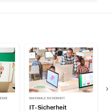
Beats
AirTag und Zubehör
ZESSE
MAXIMALE SICHERHEIT
SM
IT-Sicherheit
K