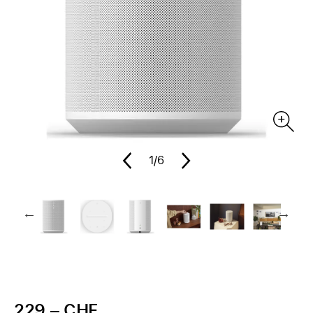
1
/6
229.– CHF