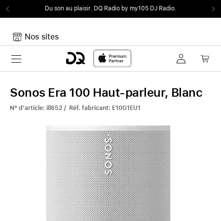
Du son au plaisir.
DQ Radio by my105 DJ Radio.
Nos sites
Toggle navigation
Mon panier
Votre panier est vide
Sonos Era 100 Haut-parleur, Blanc
N° d'article: ill652 / Réf. fabricant: E10G1EU1