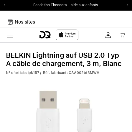
Fondation Theodora
– aide aux enfants.
Nos sites
Toggle navigation
Mon panier
Votre panier est vide
BELKIN Lightning auf USB 2.0 Typ-
A câble de chargement, 3 m, Blanc
N° d'article: ipk157 / Réf. fabricant: CAA002bt3MWH