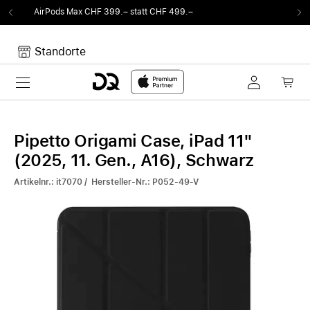
9.– statt CHF 499.–
Von Sound auf Fun.
DQ R
Standorte
Toggle navigation
Dein Warenkorb
Noch keine Artikel im Warenkorb.
Pipetto Origami Case, iPad 11"
(2025, 11. Gen., A16), Schwarz
Artikelnr.: it7070 / Hersteller-Nr.: P052-49-V