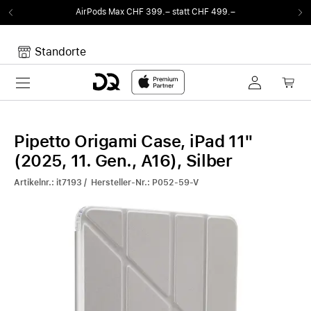
irPods Max CHF 399.– statt CHF 499.–
Von S
Standorte
Toggle navigation
Dein Warenkorb
Noch keine Artikel im Warenkorb.
Pipetto Origami Case, iPad 11"
(2025, 11. Gen., A16), Silber
Artikelnr.: it7193 / Hersteller-Nr.: P052-59-V