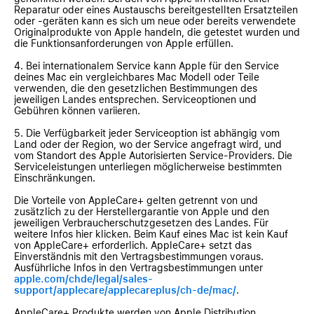
Reparatur oder eines Austauschs bereitgestellten Ersatzteilen
oder ‑geräten kann es sich um neue oder bereits verwendete
Originalprodukte von Apple handeln, die getestet wurden und
die Funktionsanforderungen von Apple erfüllen.
4. Bei internationalem Service kann Apple für den Service
deines Mac ein vergleichbares Mac Modell oder Teile
verwenden, die den gesetzlichen Bestimmungen des
jeweiligen Landes entsprechen. Serviceoptionen und
Gebühren können variieren.
5. Die Verfügbarkeit jeder Serviceoption ist abhängig vom
Land oder der Region, wo der Service angefragt wird, und
vom Standort des Apple Autorisierten Service-Providers. Die
Serviceleistungen unterliegen möglicherweise bestimmten
Einschränkungen.
Die Vorteile von AppleCare+ gelten getrennt von und
zusätzlich zu der Herstellergarantie von Apple und den
jeweiligen Verbraucherschutzgesetzen des Landes. Für
weitere Infos hier klicken. Beim Kauf eines Mac ist kein Kauf
von AppleCare+ erforderlich. AppleCare+ setzt das
Einverständnis mit den Vertragsbestimmungen voraus.
Ausführliche Infos in den Vertragsbestimmungen unter
apple.com/chde/legal/sales-
support/applecare/applecareplus/ch-de/mac/
.
AppleCare+ Produkte werden von Apple Distribution