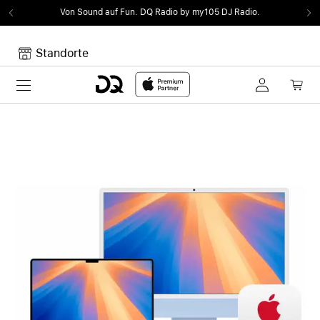
Von Sound auf Fun.
DQ Radio by my105 DJ Radio.
Standorte
Toggle navigation
Dein Warenkorb
Noch keine Artikel im Warenkorb.