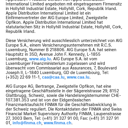
International Limited angeboten mit eingetragenem Firmensitz
in Hollyhill Industrial Estate, Hollyhill, Cork, Republik Irland.
Apple Distribution International Limited ist ein
Einfirmenvertreter der AIG Europe Limited, Zweigstelle
Opfikon. Apple Distribution International Limited hat
statutarischen Sitz in Hollyhill Industrial Estate, Hollyhill, Cork,
Republik Irland.
Diese Versicherung wird ausschliesslich unterzeichnet von AIG
Europe S.A., einem Versicherungsunternehmen mit R.C.S.
Luxemburg, Nummer B 218806. AIG Europe S.A. hat seinen
Hauptsitz in 35D, Avenue John F. Kennedy, L-1855
Luxemburg,
www.aig.lu
. AIG Europe S.A. ist vom
Luxemburger Finanzministerium zugelassen und wird
überwacht vom Commissariat aux Assurances, 7, Boulevard
Joseph II, L-1840 Luxemburg, GD de Luxembourg, Tel:
(+352) 22 69 11-1,
caa@caa.lu
,
www.caa.lu
.
AIG Europe AG, Bertrange, Zweigstelle Opfikon, hat eine
eingetragene Geschäftsstelle in der Sägereistrasse 29, 8152
Glattbrugg, Schweiz, sowie die Handelsregisternummer CHE-
107.381.353 und ist von der Eidgenössischen
Finanzmarktaufsicht FINMA für die Geschäftsabwicklung in
der Schweiz reguliert. Die Kontaktdaten der FINMA sind Swiss
Financial Market Supervisory Authority FINMA, Laupenstrasse
27, 3003 Bern, Tel: (+41) 31 327 91 00, Fax: (+41) 31 327 91
01,
info@finma.ch
,
www.finma.ch
.