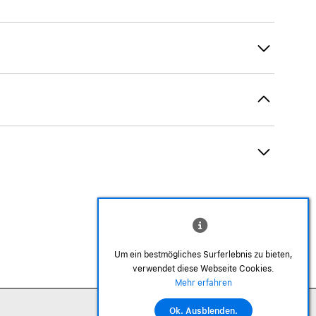
Um ein bestmögliches Surferlebnis zu bieten,
verwendet diese Webseite Cookies.
©2026 Alle Rechte sind vorbehalten
Mehr erfahren
Ok. Ausblenden.
In den Warenkorb