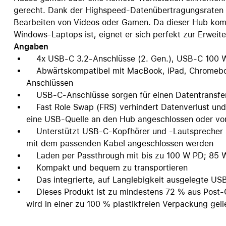
gerecht. Dank der Highspeed-Datenübertragungsraten v
Care+ für AirPods
Bearbeiten von Videos oder Gamen. Da dieser Hub kom
Windows-Laptops ist, eignet er sich perfekt zur Erweite
Angaben
4x USB-C 3.2-Anschlüsse (2. Gen.), USB-C 100
Abwärtskompatibel mit MacBook, iPad, Chromebo
Anschlüssen
USB-C-Anschlüsse sorgen für einen Datentransfer 
Fast Role Swap (FRS) verhindert Datenverlust un
eine USB-Quelle an den Hub angeschlossen oder von
Unterstützt USB-C-Kopfhörer und -Lautsprecher s
mit dem passenden Kabel angeschlossen werden
Laden per Passthrough mit bis zu 100 W PD; 85 
Kompakt und bequem zu transportieren
Das integrierte, auf Langlebigkeit ausgelegte USB
Dieses Produkt ist zu mindestens 72 % aus Post-C
wird in einer zu 100 % plastikfreien Verpackung gelie