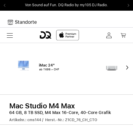
Von Sound auf Fun.
DQ Radio by my105 DJ Radio.
Standorte
Toggle navigation
Dein Warenkorb
Noch keine Artikel im Warenkorb.
iMac 24"
Mac
ab 1'499.– CHF
ab 
Mac Studio M4 Max
64 GB, 8 TB SSD, M4 Max 16-Core, 40-Core Grafik
Artikelnr.: cms144 / Herst.-Nr.: Z1CD_76_CH_CTO