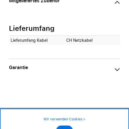
Mitgeliefertes Zubehör
Lieferumfang
Lieferumfang Kabel
CH Netzkabel
Garantie
7'299.– CHF
Wir verwenden Cookies >
Liefertermin nicht bekannt; mehr als 3 Monate
Impressum
|
AGB
|
Datenschutz
©2026 Alle Rechte sind vorbehalten