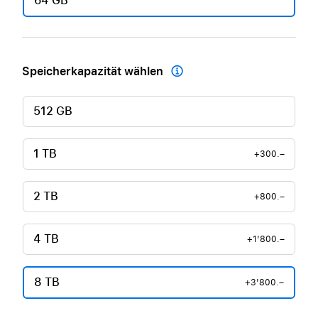
64 GB
Speicherkapazität wählen

512 GB
1 TB
+300.–
2 TB
+800.–
4 TB
+1'800.–
8 TB
+3'800.–