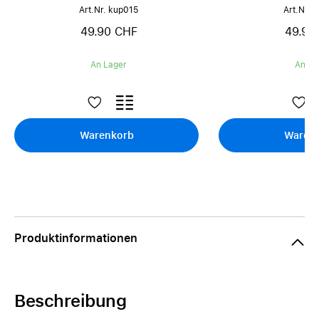
Art.Nr. kup015
Art.Nr. 
49.90 CHF
49.90
An Lager
An La
Warenkorb
Waren
Produktinformationen
Beschreibung