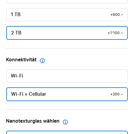
1 TB
+600.–
2 TB
+1'100.–
Konnektivität

Wi-Fi
Wi-Fi + Cellular
+200.–
Nanotexturglas wählen
