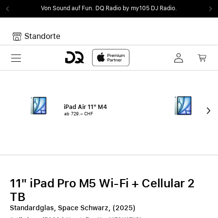
Von Sound auf Fun.
DQ Radio by my105 DJ Radio.
Standorte
Toggle navigation
Dein Warenkorb
Noch keine Artikel im Warenkorb.
iPad Air 11" M4
iPa
ab 729.– CHF
ab 
11" iPad Pro M5 Wi-Fi + Cellular 2
TB
Standardglas, Space Schwarz, (2025)