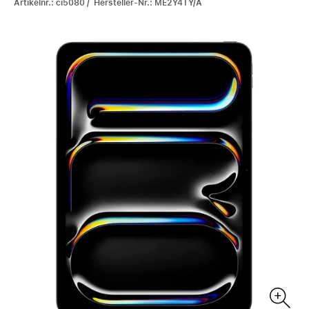
Artikelnr.: ci5080 / Hersteller-Nr.: ME2Y4TY/A