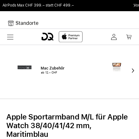
tatt CHF 499.–
Von Sound auf Fun.
DQ Radio 
Standorte
Toggle navigation
Dein Warenkorb
Noch keine Artikel im Warenkorb.
Mac Zubehör
iPa
ab 12.– CHF
ab 
Apple Sportarmband M/L für Apple
Watch 38/40/41/42 mm,
Maritimblau