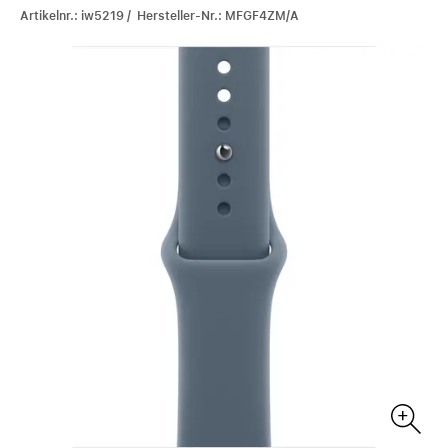
Artikelnr.: iw5219 / Hersteller-Nr.: MFGF4ZM/A