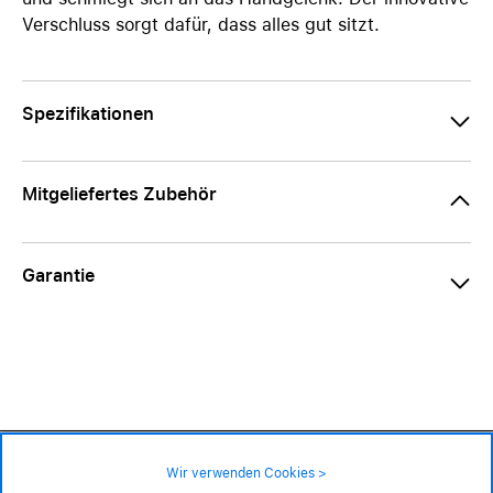
Verschluss sorgt dafür, dass alles gut sitzt.
Spezifikationen
Mitgeliefertes Zubehör
Garantie
49.90 CHF
Wir verwenden Cookies >
nicht an Lager – lieferbar auf Bestellung
Impressum
|
AGB
|
Datenschutz