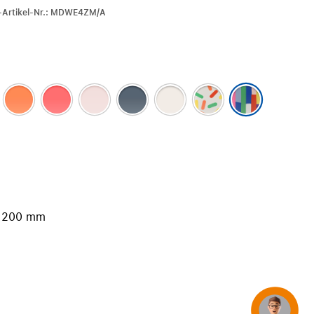
iPhone 15
r-Artikel-Nr.: MDWE4ZM/A
iPhone Hüllen
iPhone Zubehör
Alle iPhone vergleichen
AppleCare+ für iPhone
Apple Original-Zubehör
Alles Zubehör anzeigen
Mac & MacBook Zubehör
s 200 mm
Apple Zubehör für iPad
Apple Zubehör für iPhone
Apple Watch Zubehör
AirPods Zubehör
Beats
Concierge