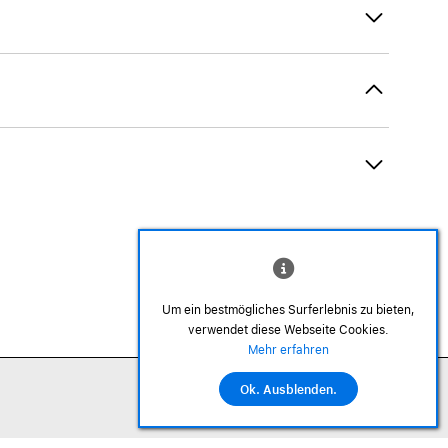
Um ein bestmögliches Surferlebnis zu bieten,
verwendet diese Webseite Cookies.
©2026 Alle Rechte sind vorbehalten
Mehr erfahren
Ok. Ausblenden.
In den Warenkorb