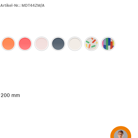
iPhone 15
r-Artikel-Nr.: MDT44ZM/A
iPhone Hüllen
iPhone Zubehör
Alle iPhone vergleichen
AppleCare+ für iPhone
Apple Original-Zubehör
Alles Zubehör anzeigen
Mac & MacBook Zubehör
s 200 mm
Apple Zubehör für iPad
Apple Zubehör für iPhone
Apple Watch Zubehör
AirPods Zubehör
Beats
Concierge