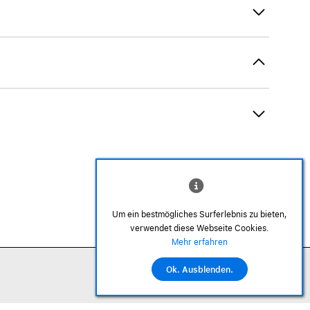
Um ein bestmögliches Surferlebnis zu bieten,
verwendet diese Webseite Cookies.
©2026 Alle Rechte sind vorbehalten
Mehr erfahren
Ok. Ausblenden.
In den Warenkorb