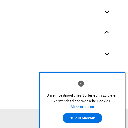
Um ein bestmögliches Surferlebnis zu bieten,
verwendet diese Webseite Cookies.
©2026 Alle Rechte sind vorbehalten
Mehr erfahren
Ok. Ausblenden.
In den Warenkorb