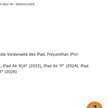
iPhone 15
-Artikel-Nr.: MWK83ZM/A
iPhone Hüllen
iPhone Zubehör
Alle iPhone vergleichen
AppleCare+ für iPhone
 die Vorderseite des iPad, Polyurethan (PU)
Apple Original-Zubehör
Alles Zubehör anzeigen
), iPad Air 10,9" (2022), iPad Air 11" (2024), iPad
Mac & MacBook Zubehör
11" (2026)
Apple Zubehör für iPad
Apple Zubehör für iPhone
Apple Watch Zubehör
AirPods Zubehör
Beats