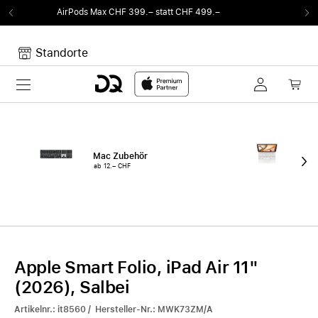
 CHF 399.– statt CHF 499.–
Von Sound auf F
Standorte
Toggle navigation
Dein Warenkorb
Noch keine Artikel im Warenkorb.
Mac Zubehör
iPa
ab 12.– CHF
ab 
Apple Smart Folio, iPad Air 11"
(2026), Salbei
Artikelnr.: it8560 / Hersteller-Nr.: MWK73ZM/A