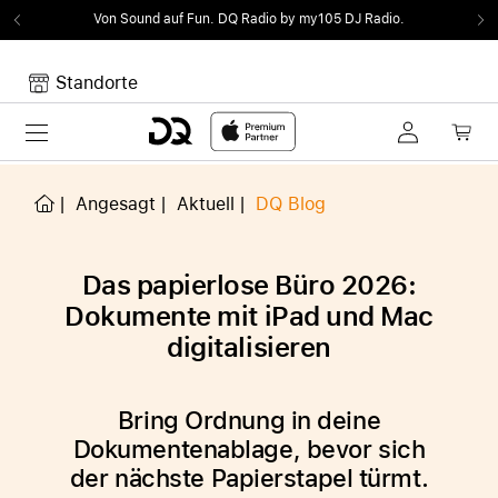
Von Sound auf Fun.
DQ Radio by my105 DJ Radio.
Standorte
Toggle navigation
Dein Warenkorb
Noch keine Artikel im Warenkorb.
Angesagt
Aktuell
DQ Blog
Das papierlose Büro 2026:
Dokumente mit iPad und Mac
digitalisieren
Bring Ordnung in deine
Dokumentenablage, bevor sich
der nächste Papierstapel türmt.