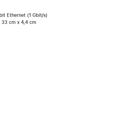
iPhone 15
iPhone Hüllen
it Ethernet (1 Gbit/s)
iPhone Zubehör
 33 cm x 4,4 cm
Alle iPhone vergleichen
AppleCare+ für iPhone
Apple Original-Zubehör
Alles Zubehör anzeigen
Mac & MacBook Zubehör
Apple Zubehör für iPad
Apple Zubehör für iPhone
Apple Watch Zubehör
AirPods Zubehör
Beats