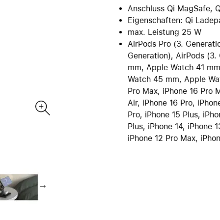
ac vergleichen
orce
iPad Zubehör
Anschluss Qi MagSafe, Q
Care+ für Mac
Eigenschaften: Qi Ladep
re
B2B | EDU Lösungen
Alle iPad vergleichen
max. Leistung 25 W
tektur & CAD
AppleCare+ für iPad
Bürokommunikation
AirPods Pro (3. Generatio
ebssysteme
POS Lösungen
Generation), AirPods (3
mm, Apple Watch 41 mm
 & Multimedia
Pantone Farbfächer
Watch 45 mm, Apple Wat
e-Software
Wagen für iPad & MacBook
Pro Max, iPhone 16 Pro M
ies & Datenbanken
Videokonferenzen
Air, iPhone 16 Pro, iPhon
heit & Backup
DEQSTER Zubehör
NEU
s
TV & Home
Pro, iPhone 15 Plus, iPh
Plus, iPhone 14, iPhone 1
irPods anzeigen
Alle TV & Home anzeigen
iPhone 12 Pro Max, iPhon
ds Pro
Apple TV 4K
ds
HomePod mini
ds Max 2
TV & Smart Home Zubehör
ds Max
AppleCare+ für Apple TV
ds Zubehör
AppleCare+ für HomePod
irPods vergleichen