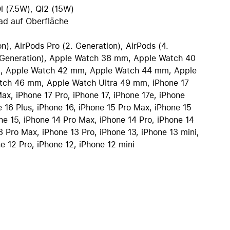
iPhone 15
i (7.5W), Qi2 (15W)
ad auf Oberfläche
iPhone Hüllen
iPhone Zubehör
n), AirPods Pro (2. Generation), AirPods (4.
. Generation), Apple Watch 38 mm, Apple Watch 40
Alle iPhone vergleichen
, Apple Watch 42 mm, Apple Watch 44 mm, Apple
AppleCare+ für iPhone
ch 46 mm, Apple Watch Ultra 49 mm, iPhone 17
ax, iPhone 17 Pro, iPhone 17, iPhone 17e, iPhone
e 16 Plus, iPhone 16, iPhone 15 Pro Max, iPhone 15
Apple Original-Zubehör
one 15, iPhone 14 Pro Max, iPhone 14 Pro, iPhone 14
3 Pro Max, iPhone 13 Pro, iPhone 13, iPhone 13 mini,
Alles Zubehör anzeigen
e 12 Pro, iPhone 12, iPhone 12 mini
Mac & MacBook Zubehör
Apple Zubehör für iPad
Apple Zubehör für iPhone
Apple Watch Zubehör
AirPods Zubehör
Beats