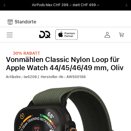
AirPods Max CHF 399.– statt CHF 499.–
Standorte
Toggle navigation
Dein Warenkorb
Noch keine Artikel im Warenkorb.
30%
RABATT
Vonmählen Classic Nylon Loop für
Apple Watch 44/45/46/49 mm, Oliv
Artikelnr.: iw6208 / Hersteller-Nr.: AWS00188