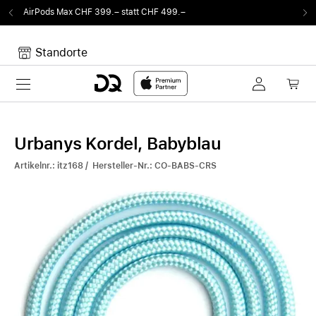
tatt CHF 499.–
Von Sound auf Fun.
DQ Radio 
Standorte
Toggle navigation
Dein Warenkorb
Noch keine Artikel im Warenkorb.
Urbanys Kordel, Babyblau
Artikelnr.: itz168 / Hersteller-Nr.: CO-BABS-CRS