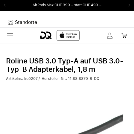
AirPods Max CHF 399.– statt CHF 499.–
Von
Standorte
Toggle navigation
Dein Warenkorb
Noch keine Artikel im Warenkorb.
Roline USB 3.0 Typ-A auf USB 3.0-
Typ-B Adapterkabel, 1,8 m
Artikelnr.: ku0207 / Hersteller-Nr.: 11.88.8870-R-DQ