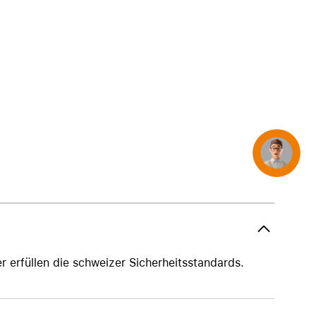
iPhone 15
iPhone Hüllen
iPhone Zubehör
Alle iPhone vergleichen
AppleCare+ für iPhone
Concierge
Apple Original-Zubehör
Alles Zubehör anzeigen
Mac & MacBook Zubehör
Apple Zubehör für iPad
Apple Zubehör für iPhone
erfüllen die schweizer Sicherheitsstandards.
Apple Watch Zubehör
AirPods Zubehör
Beats