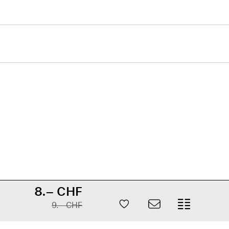
Care+ für AirPods
8.– CHF
9.– CHF