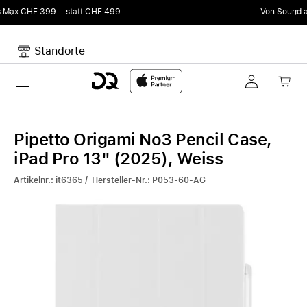
Von Sound auf Fun.
DQ Radio by my105 DJ Rad
Standorte
Toggle navigation
Dein Warenkorb
Noch keine Artikel im Warenkorb.
Pipetto Origami No3 Pencil Case,
iPad Pro 13" (2025), Weiss
Artikelnr.: it6365 / Hersteller-Nr.: P053-60-AG