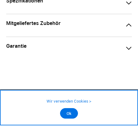
Spezifikationen
Mitgeliefertes Zubehör
Garantie
39.90 CHF
Verfügbarkeit ❯
Wir verwenden Cookies >
An Lager
Impressum
|
AGB
|
Datenschutz
©2026 Alle Rechte sind vorbehalten
Ok
In den Warenkorb