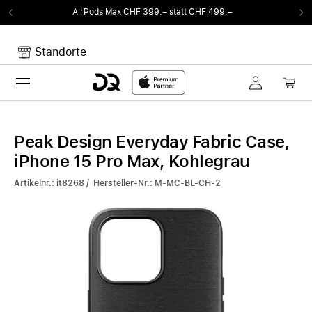
99.– statt CHF 499.–
Von Sound auf Fun.
DQ 
Standorte
Toggle navigation
Dein Warenkorb
Noch keine Artikel im Warenkorb.
Peak Design Everyday Fabric Case,
iPhone 15 Pro Max, Kohlegrau
Artikelnr.: it8268 / Hersteller-Nr.: M-MC-BL-CH-2