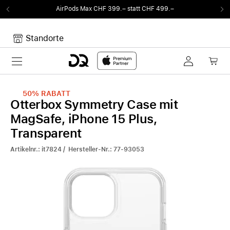
AirPods Max CHF 399.– statt CHF 499.–
Standorte
Toggle navigation
Dein Warenkorb
Noch keine Artikel im Warenkorb.
50%
RABATT
Otterbox Symmetry Case mit
MagSafe, iPhone 15 Plus,
Transparent
Artikelnr.: it7824 / Hersteller-Nr.: 77-93053