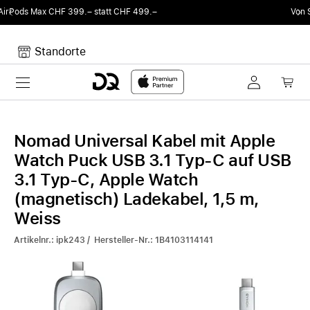
att CHF 499.–
Von Sound auf Fun.
DQ Radio b
Standorte
Toggle navigation
Dein Warenkorb
Noch keine Artikel im Warenkorb.
Nomad Universal Kabel mit Apple
Watch Puck USB 3.1 Typ-C auf USB
3.1 Typ-C, Apple Watch
(magnetisch) Ladekabel, 1,5 m,
Weiss
Artikelnr.: ipk243 / Hersteller-Nr.: 1B4103114141