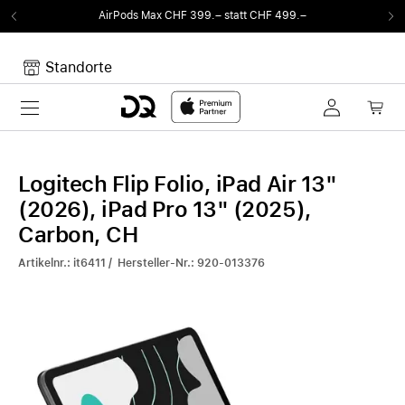
Max CHF 399.– statt CHF 499.–
Von Sound au
Standorte
Toggle navigation
Dein Warenkorb
Noch keine Artikel im Warenkorb.
Logitech Flip Folio, iPad Air 13"
(2026), iPad Pro 13" (2025),
Carbon, CH
Artikelnr.: it6411 / Hersteller-Nr.: 920-013376