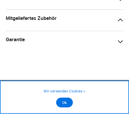
Mitgeliefertes Zubehör
Garantie
199.– CHF
Verfügbarkeit ❯
Wir verwenden Cookies >
An Lager
Impressum
|
AGB
|
Datenschutz
©2026 Alle Rechte sind vorbehalten
Ok
In den Warenkorb