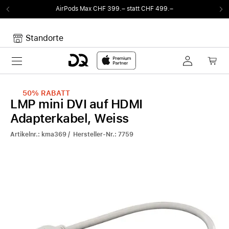
AirPods Max CHF 399.– statt CHF 499.–
Standorte
Toggle navigation
Dein Warenkorb
Noch keine Artikel im Warenkorb.
50%
RABATT
LMP mini DVI auf HDMI
Adapterkabel, Weiss
Artikelnr.: kma369 / Hersteller-Nr.: 7759