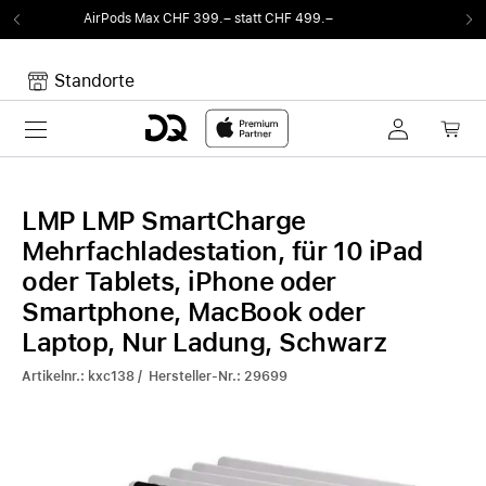
 statt CHF 499.–
Von Sound auf Fun.
DQ Radi
Standorte
Toggle navigation
Dein Warenkorb
Noch keine Artikel im Warenkorb.
LMP LMP SmartCharge
Mehrfachladestation, für 10 iPad
oder Tablets, iPhone oder
Smartphone, MacBook oder
Laptop, Nur Ladung, Schwarz
Artikelnr.: kxc138 / Hersteller-Nr.: 29699