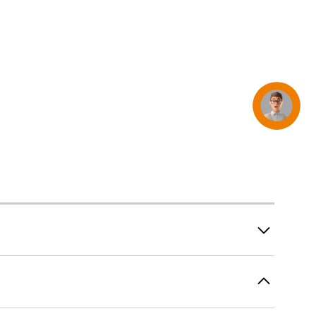
iPhone 15
iPhone Hüllen
iPhone Zubehör
Alle iPhone vergleichen
AppleCare+ für iPhone
Concierge
Apple Original-Zubehör
Alles Zubehör anzeigen
Mac & MacBook Zubehör
Apple Zubehör für iPad
Apple Zubehör für iPhone
Apple Watch Zubehör
AirPods Zubehör
Beats