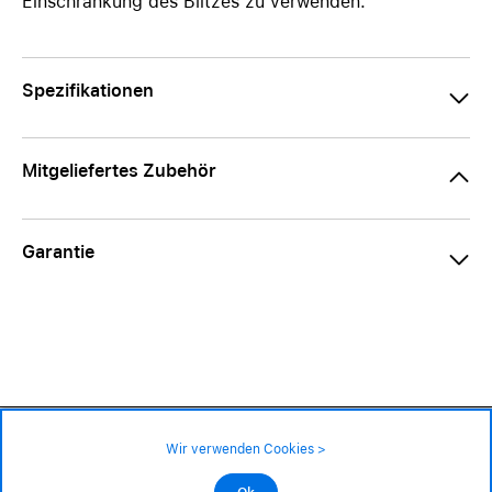
Einschränkung des Blitzes zu verwenden.
Spezifikationen
Mitgeliefertes Zubehör
Garantie
24.90 CHF
Verfügbarkeit ❯
Wir verwenden Cookies >
An Lager
Impressum
|
AGB
|
Datenschutz
©2026 Alle Rechte sind vorbehalten