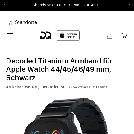
AirPods Max CHF 399.– statt CHF 499.–
Standorte
Toggle navigation
Dein Warenkorb
Noch keine Artikel im Warenkorb.
Decoded Titanium Armband für
Apple Watch 44/45/46/49 mm,
Schwarz
Artikelnr.: iw6075 / Hersteller-Nr.: D25AWS49TTS1TMBK