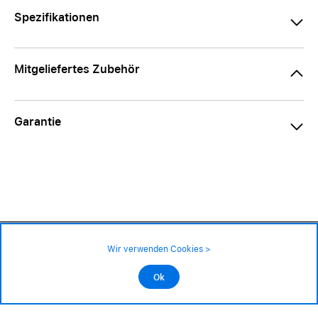
Spezifikationen
Mitgeliefertes Zubehör
Garantie
129.– CHF
Verfügbarkeit ❯
Wir verwenden Cookies >
An Lager
Impressum
|
AGB
|
Datenschutz
©2026 Alle Rechte sind vorbehalten
Ok
In den Warenkorb