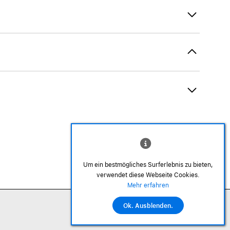
Um ein bestmögliches Surferlebnis zu bieten,
verwendet diese Webseite Cookies.
©2026 Alle Rechte sind vorbehalten
Mehr erfahren
Ok. Ausblenden.
In den Warenkorb