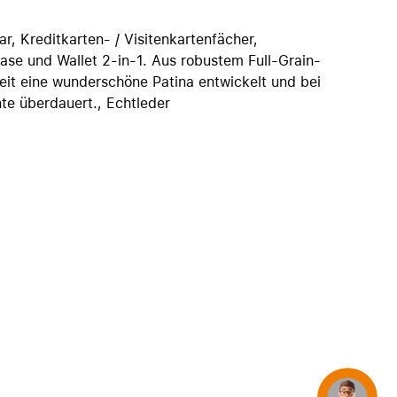
iPhone 15
iPhone Hüllen
, Kreditkarten- / Visitenkartenfächer,
se und Wallet 2-in-1. Aus robustem Full-Grain-
iPhone Zubehör
eit eine wunderschöne Patina entwickelt und bei
Alle iPhone vergleichen
nte überdauert., Echtleder
AppleCare+ für iPhone
Apple Original-Zubehör
Alles Zubehör anzeigen
Mac & MacBook Zubehör
Apple Zubehör für iPad
Apple Zubehör für iPhone
Apple Watch Zubehör
AirPods Zubehör
Beats
Concierge