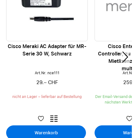
Cisco Meraki AC Adapter für MR-
Cisco Enterp
Serie 30 W, Schwarz
Controller, zu M
Mietlizenz, 
multili
Art.Nr. nce111
Art.Nr. 
29.– CHF
259.–
nicht an Lager – lieferbar auf Bestellung
Der Email-Versand des L
nächsten Werktag 
Warenkorb
Waren