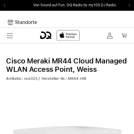
Von Sound auf Fun.
DQ Radio by my105 DJ Radio.
Standorte
Toggle navigation
Dein Warenkorb
Noch keine Artikel im Warenkorb.
Cisco Meraki MR44 Cloud Managed
WLAN Access Point, Weiss
Artikelnr.: nce325 / Hersteller-Nr.: MR44-HW