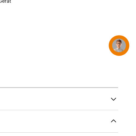
Gerät
iPhone 15
iPhone Hüllen
iPhone Zubehör
Alle iPhone vergleichen
AppleCare+ für iPhone
Concierge
Apple Original-Zubehör
Alles Zubehör anzeigen
Mac & MacBook Zubehör
Apple Zubehör für iPad
Apple Zubehör für iPhone
Apple Watch Zubehör
AirPods Zubehör
Beats