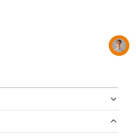
iPhone 15
iPhone Hüllen
iPhone Zubehör
Alle iPhone vergleichen
AppleCare+ für iPhone
Concierge
Apple Original-Zubehör
Alles Zubehör anzeigen
Mac & MacBook Zubehör
Apple Zubehör für iPad
Apple Zubehör für iPhone
Apple Watch Zubehör
AirPods Zubehör
Beats