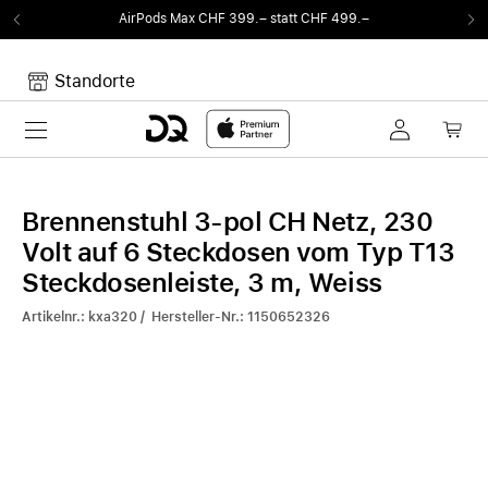
AirPods Max CHF 399.– statt CHF 499.–
Standorte
Toggle navigation
Dein Warenkorb
Noch keine Artikel im Warenkorb.
Brennenstuhl 3-pol CH Netz, 230
Volt auf 6 Steckdosen vom Typ T13
Steckdosenleiste, 3 m, Weiss
Artikelnr.: kxa320 / Hersteller-Nr.: 1150652326