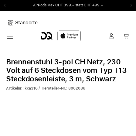
AirPods Max CHF 399.– statt CHF 499.–
Standorte
Toggle navigation
Dein Warenkorb
Noch keine Artikel im Warenkorb.
Brennenstuhl 3-pol CH Netz, 230
Volt auf 6 Steckdosen vom Typ T13
Steckdosenleiste, 3 m, Schwarz
Artikelnr.: kxa316 / Hersteller-Nr.: 8002086