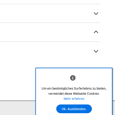
Um ein bestmögliches Surferlebnis zu bieten,
verwendet diese Webseite Cookies.
©2026 Alle Rechte sind vorbehalten
Mehr erfahren
Ok. Ausblenden.
In den Warenkorb