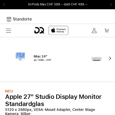
AirPods Max CHF 399.– statt CHF 499.–
Standorte
Toggle navigation
Dein Warenkorb
Noch keine Artikel im Warenkorb.
iMac 24"
Mac
ab 1'499.– CHF
ab 
NEU
Apple 27" Studio Display Monitor
Standardglas
5120 x 2880px, VESA-Mount Adapter, Center Stage
Kamera, Silber