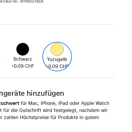
r-Artikel-Nr.: MYMD2ZM/A
iPhone 15
iPhone Hüllen
iPhone Zubehör
Alle iPhone vergleichen
AppleCare+ für iPhone
u
Schwarz
Yuzugelb
)
(+0.09 CHF)
(+0.09 CHF)
Apple Original-Zubehör
Alles Zubehör anzeigen
Mac & MacBook Zubehör
chgeräte hinzufügen
Apple Zubehör für iPad
Apple Zubehör für iPhone
uschwert
für Mac, iPhone, iPad oder Apple Watch
t für die Gutschrift wird festgelegt, nachdem wir
Apple Watch Zubehör
r zahlen Höchstpreise für Produkte in gutem
AirPods Zubehör
Beats