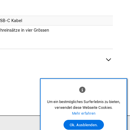
SB-C Kabel
hreinsätze in vier Grössen
Um ein bestmögliches Surferlebnis zu bieten,
verwendet diese Webseite Cookies.
©2026 Alle Rechte sind vorbehalten
Mehr erfahren
Ok. Ausblenden.
In den Warenkorb