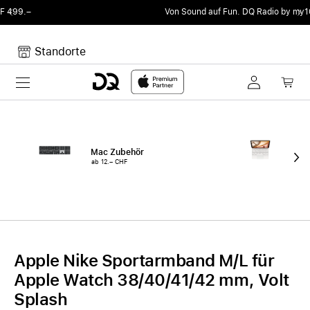
Von Sound auf Fun.
DQ Radio by my105 DJ Radio.
Standorte
Toggle navigation
Dein Warenkorb
Noch keine Artikel im Warenkorb.
Mac Zubehör
iPa
ab 12.– CHF
ab 
Apple Nike Sportarmband M/L für
Apple Watch 38/40/41/42 mm, Volt
Splash