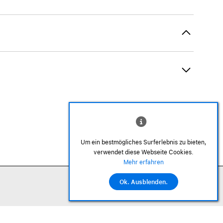
Um ein bestmögliches Surferlebnis zu bieten,
verwendet diese Webseite Cookies.
©2026 Alle Rechte sind vorbehalten
Mehr erfahren
Ok. Ausblenden.
In den Warenkorb