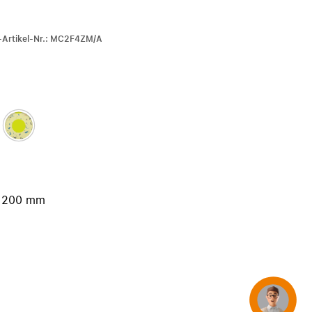
iPhone 15
iPhone Hüllen
r-Artikel-Nr.: MC2F4ZM/A
iPhone Zubehör
Alle iPhone vergleichen
AppleCare+ für iPhone
Apple Original-Zubehör
Alles Zubehör anzeigen
s 200 mm
Mac & MacBook Zubehör
Apple Zubehör für iPad
Apple Zubehör für iPhone
Apple Watch Zubehör
AirPods Zubehör
Beats
Concierge