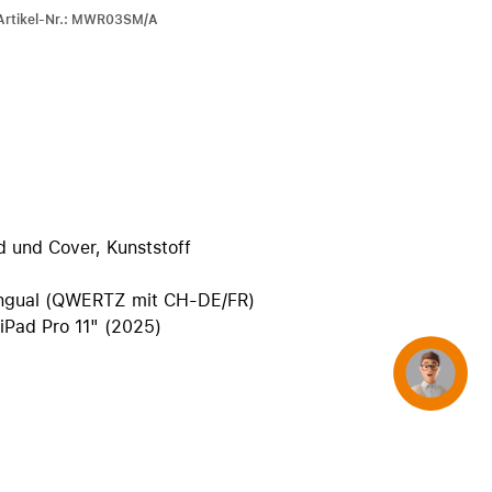
iPhone 15
-Artikel-Nr.: MWR03SM/A
iPhone Hüllen
iPhone Zubehör
Alle iPhone vergleichen
AppleCare+ für iPhone
d und Cover, Kunststoff
Apple Original-Zubehör
Alles Zubehör anzeigen
lingual (QWERTZ mit CH-DE/FR)
Mac & MacBook Zubehör
 iPad Pro 11" (2025)
Apple Zubehör für iPad
Concierge
Apple Zubehör für iPhone
Apple Watch Zubehör
AirPods Zubehör
Beats