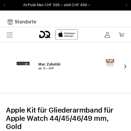
 CHF 399.– statt CHF 499.–
Von Sound auf F
Standorte
Toggle navigation
Dein Warenkorb
Noch keine Artikel im Warenkorb.
Mac Zubehör
iPa
ab 12.– CHF
ab 
Apple Kit für Gliederarmband für
Apple Watch 44/45/46/49 mm,
Gold