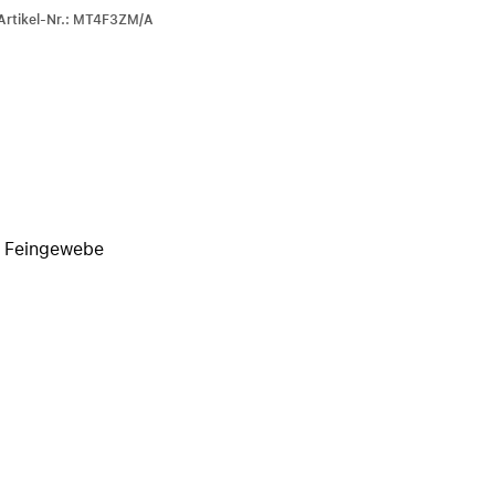
iPhone 15
-Artikel-Nr.: MT4F3ZM/A
iPhone Hüllen
iPhone Zubehör
Alle iPhone vergleichen
AppleCare+ für iPhone
, Feingewebe
Apple Original-Zubehör
Alles Zubehör anzeigen
Mac & MacBook Zubehör
Apple Zubehör für iPad
Apple Zubehör für iPhone
Apple Watch Zubehör
AirPods Zubehör
Beats