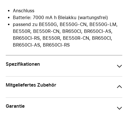
Anschluss
Batterie: 7000 mA h Bleiakku (wartungsfrei)
passend zu BE550G, BE550G-CN, BE550G-LM,
BE550R, BE550R-CN, BR650CI, BR650CI-AS,
BR650CI-RS, BE550R, BE550R-CN, BR650CI,
BR650CI-AS, BR650CI-RS
Spezifikationen
Mitgeliefertes Zubehör
Garantie