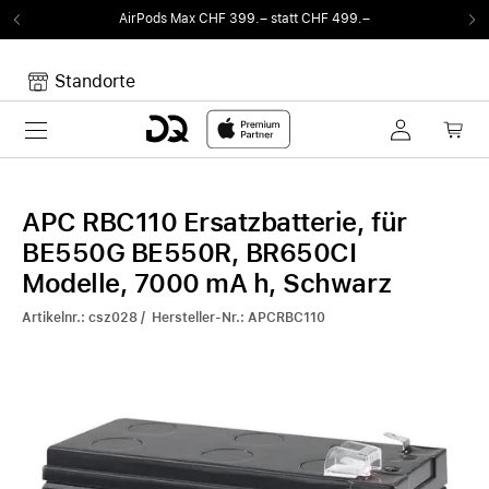
AirPods Max CHF 399.– statt CHF 499.–
Standorte
Toggle navigation
Dein Warenkorb
Noch keine Artikel im Warenkorb.
APC RBC110 Ersatzbatterie, für
BE550G BE550R, BR650CI
Modelle, 7000 mA h, Schwarz
Artikelnr.: csz028 / Hersteller-Nr.: APCRBC110