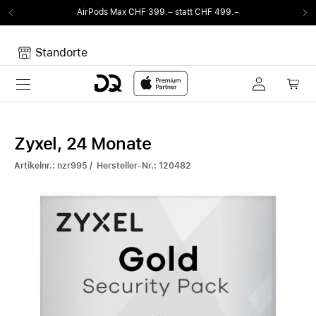
AirPods Max CHF 399.– statt CHF 499.–
Standorte
Toggle navigation
Dein Warenkorb
Noch keine Artikel im Warenkorb.
Zyxel, 24 Monate
Artikelnr.: nzr995 / Hersteller-Nr.: 120482