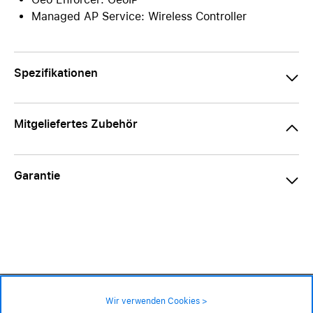
Managed AP Service: Wireless Controller
Spezifikationen
Mitgeliefertes Zubehör
Garantie
1'068.– CHF
Wir verwenden Cookies >
nicht an Lager – lieferbar auf Bestellung
Impressum
|
AGB
|
Datenschutz