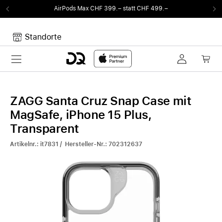
AirPods Max CHF 399.– statt CHF 499.–
Standorte
Toggle navigation
Dein Warenkorb
Noch keine Artikel im Warenkorb.
ZAGG Santa Cruz Snap Case mit
MagSafe, iPhone 15 Plus,
Transparent
Artikelnr.: it7831 / Hersteller-Nr.: 702312637